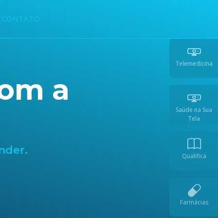
CONTATO
Telemedicina
com a
Saúde na Sua
Tela
nder.
Qualifica
Farmácias